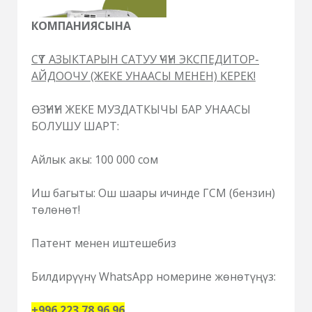
КОМПАНИЯСЫНА
СҮТ АЗЫКТАРЫН САТУУ ҮЧҮН ЭКСПЕДИТОР-
АЙДООЧУ (ЖЕКЕ УНААСЫ МЕНЕН) ΚΕΡΕΚ!
ӨЗҮНҮН ЖЕКЕ МУЗДАТКЫЧЫ БАР УНААСЫ
БОЛУШУ ШАРТ:
Айлык акы: 100 000 сом
Иш багыты: Ош шаары ичинде ГСМ (бензин)
төлөнөт!
Патент менен иштешебиз
Билдирүүнү WhatsApp номерине жөнөтүңүз:
+996 223 78 96 96